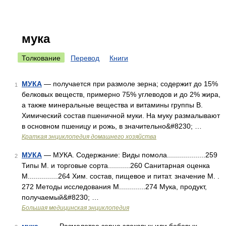
мука
Толкование
Перевод
Книги
МУКА
— получается при размоле зерна; содержит до 15%
1
белковых веществ, примерно 75% углеводов и до 2% жира,
а также минеральные вещества и витамины группы В.
Химический состав пшеничной муки. На муку размалывают
в основном пшеницу и рожь, в значительно&#8230; …
Краткая энциклопедия домашнего хозяйства
МУКА
— МУКА. Содержание: Виды помола...................259
2
Типы М. и торговые сорта...........260 Санитарная оценка
М...............264 Хим. состав, пищевое и питат. значение М. .
272 Методы исследования М.............274 Мука, продукт,
получаемый&#8230; …
Большая медицинская энциклопедия