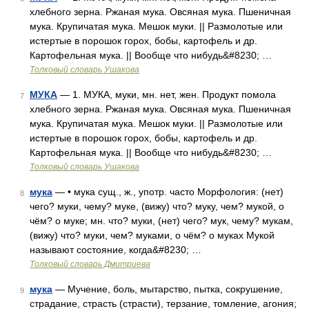
хлебного зерна. Ржаная мука. Овсяная мука. Пшеничная
мука. Крупичатая мука. Мешок муки. || Размолотые или
истертые в порошок горох, бобы, картофель и др.
Картофельная мука. || Вообще что нибудь&#8230; …
Толковый словарь Ушакова
МУКА
— 1. МУКА, муки, мн. нет, жен. Продукт помола
7
хлебного зерна. Ржаная мука. Овсяная мука. Пшеничная
мука. Крупичатая мука. Мешок муки. || Размолотые или
истертые в порошок горох, бобы, картофель и др.
Картофельная мука. || Вообще что нибудь&#8230; …
Толковый словарь Ушакова
мука
— • мука сущ., ж., употр. часто Морфология: (нет)
8
чего? муки, чему? муке, (вижу) что? муку, чем? мукой, о
чём? о муке; мн. что? муки, (нет) чего? мук, чему? мукам,
(вижу) что? муки, чем? муками, о чём? о муках Мукой
называют состояние, когда&#8230; …
Толковый словарь Дмитриева
мука
— Мучение, боль, мытарство, пытка, сокрушение,
9
страдание, страсть (страсти), терзание, томление, агония;