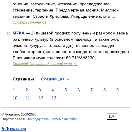
гонение, затруднение, истязание, преследование,
стеснение, терпение. Предсмертная агония. Миллион
терзаний. Страсти Христовы. Умерщвление плоти …
Словарь синонимов
МУКА
— 1) пищевой продукт, полученный размолом зерна
10
различных культур (в основном пшеницы, а также ржи,
ячменя, кукурузы, гороха и др.); основное сырье для
хлебопекарного, макаронного и кондитерского производств.
Пшеничная мука содержит 69 71%&#8230; …
Большой Энциклопедический словарь
Страницы
Следующая
→
1
2
3
4
5
6
7
8
9
10
11
12
13
© Академик, 2000-2026
18+
Обратная связь:
Техподдержка
,
Реклама на сайте
👣 Путешествия