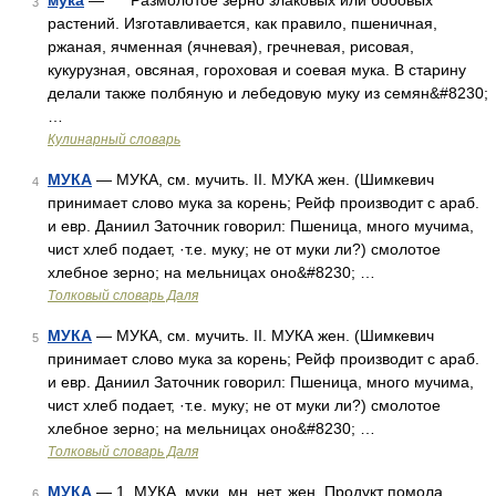
мука
— Размолотое зерно злаковых или бобовых
3
растений. Изготавливается, как правило, пшеничная,
ржаная, ячменная (ячневая), гречневая, рисовая,
кукурузная, овсяная, гороховая и соевая мука. В старину
делали также полбяную и лебедовую муку из семян&#8230;
…
Кулинарный словарь
МУКА
— МУКА, см. мучить. II. МУКА жен. (Шимкевич
4
принимает слово мука за корень; Рейф производит с араб.
и евр. Даниил Заточник говорил: Пшеница, много мучима,
чист хлеб подает, ·т.е. муку; не от муки ли?) смолотое
хлебное зерно; на мельницах оно&#8230; …
Толковый словарь Даля
МУКА
— МУКА, см. мучить. II. МУКА жен. (Шимкевич
5
принимает слово мука за корень; Рейф производит с араб.
и евр. Даниил Заточник говорил: Пшеница, много мучима,
чист хлеб подает, ·т.е. муку; не от муки ли?) смолотое
хлебное зерно; на мельницах оно&#8230; …
Толковый словарь Даля
МУКА
— 1. МУКА, муки, мн. нет, жен. Продукт помола
6